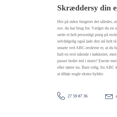
Skræddersy din eg
Her på siden fungerer det således, at
osv. du har brug for. Vælger du en st
sætte et helt personligt præg på reo
selvfølgelig også lade den stå helt rå
smarte ved ABC-reolerne er, at du he
haft en reol stående i køkkenet, men 
passer bedre ind i stuen? Eneste men 
eller større nu. Bare rolig, fra ABC 
at tilføje nogle ekstra hylder.
27 59 87 36