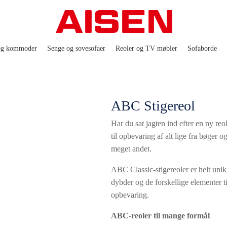
og kommoder
Senge og sovesofaer
Reoler og TV møbler
Sofaborde
ABC Stigereol
Har du sat jagten ind efter en ny reol
til opbevaring af alt lige fra bøger o
meget andet.
ABC Classic-stigereoler er helt unikk
dybder og de forskellige elementer ti
opbevaring.
ABC-reoler til mange formål