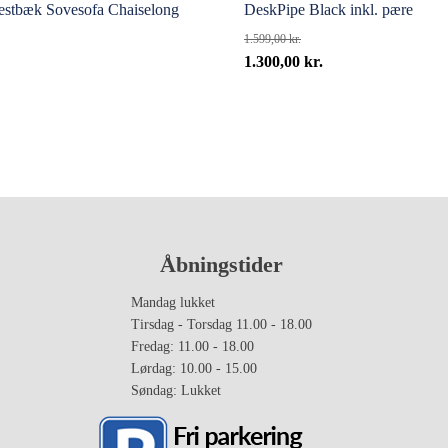
estbæk Sovesofa Chaiselong
DeskPipe Black inkl. pære
1.599,00
kr.
Den
Den
1.300,00
kr.
oprindelige
aktuelle
pris
pris
var:
er:
1.599,00 kr..
1.300,00 kr..
Åbningstider
Mandag lukket
Tirsdag - Torsdag 11.00 - 18.00
Fredag: 11.00 - 18.00
Lørdag: 10.00 - 15.00
Søndag: Lukket