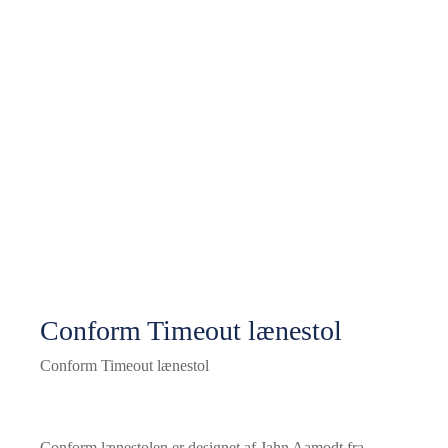
Conform Timeout lænestol
Conform Timeout lænestol
Conform lænestolen er designet af Jahn Aamodt fra