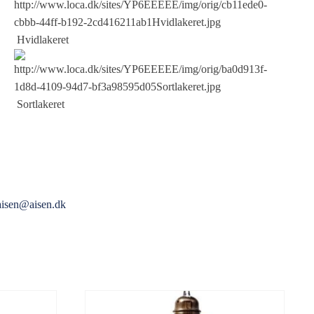
Hvidlakeret
Sortlakeret
aisen@aisen.dk