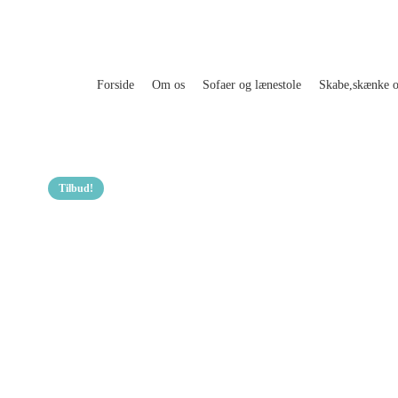
Forside
Om os
Sofaer og lænestole
Skabe,skænke 
Tilbud!