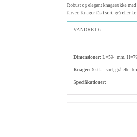
Robust og elegant knagerække med 6
farver. Knager fås i sort, grå eller
VANDRET 6
Dimensioner:
L=594 mm, H=7
Knager:
6 stk. i sort, grå eller k
Speciﬁkationer: