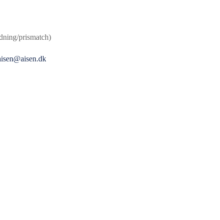
edning/prismatch)
aisen@aisen.dk