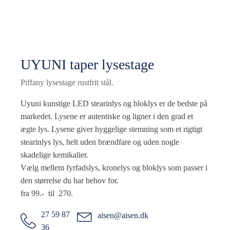
UYUNI taper lysestage
Piffany lysestage rustfrit stål.
Uyuni kunstige LED stearinlys og bloklys er de bedste på
markedet. Lysene er autentiske og ligner i den grad et
ægte lys. Lysene giver hyggelige stemning som et rigtigt
stearinlys lys, helt uden brændfare og uden nogle
skadelige kemikalier.
Vælg mellem fyrfadslys, kronelys og bloklys som passer i
den størrelse du har behov for.
fra 99.- til 270.
27 59 87
aisen@aisen.dk
36