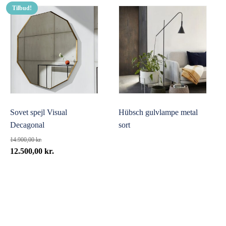
Tilbud!
Sovet spejl Visual
Hübsch gulvlampe metal
Decagonal
sort
14.900,00
kr.
Den
Den
12.500,00
kr.
oprindelige
aktuelle
pris
pris
var:
er:
14.900,00 kr..
12.500,00 kr..