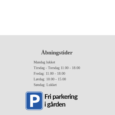
Den
aktuelle
pris
er:
.
3.861,00 kr..
Åbningstider
Mandag lukket
Tirsdag - Torsdag 11.00 - 18.00
Fredag: 11.00 - 18.00
Lørdag: 10.00 - 15.00
Søndag: Lukket