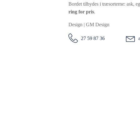
Bordet tilbydes i træsorterne: ask, eg
ring for pris
.
Design | GM Design
27 59 87 36