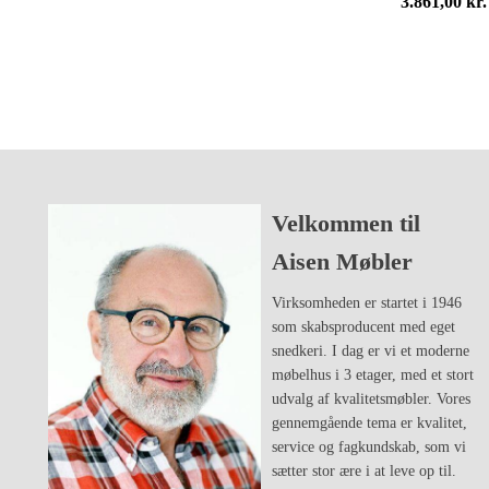
Den
3.861,00
kr.
oprindelige
pris
var:
4.827,00 kr.
Velkommen til
Aisen Møbler
Virksomheden er startet i 1946
som skabsproducent med eget
snedkeri. I dag er vi et moderne
møbelhus i 3 etager, med et stort
udvalg af kvalitetsmøbler. Vores
gennemgående tema er kvalitet,
service og fagkundskab, som vi
sætter stor ære i at leve op til.