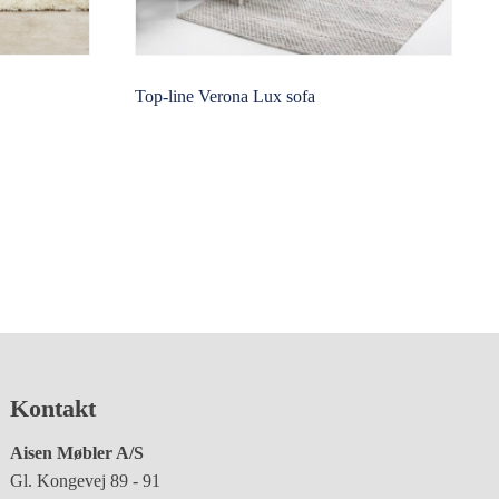
Top-line Verona Lux sofa
Kontakt
Aisen Møbler A/S
Gl. Kongevej 89 - 91