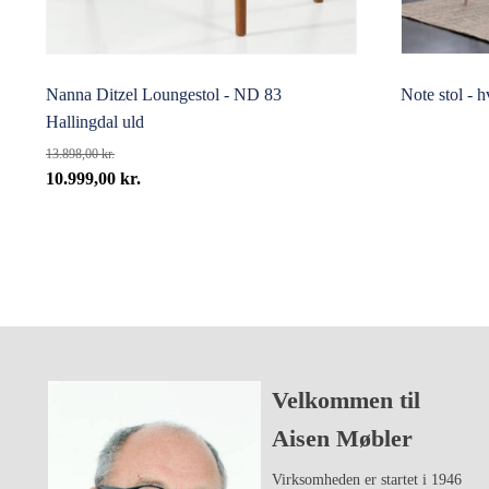
Nanna Ditzel Loungestol - ND 83
Note stol - h
Hallingdal uld
13.898,00
kr.
Den
Den
10.999,00
kr.
oprindelige
aktuelle
pris
pris
var:
er:
13.898,00 kr..
10.999,00 kr..
Velkommen til
Aisen Møbler
Virksomheden er startet i 1946