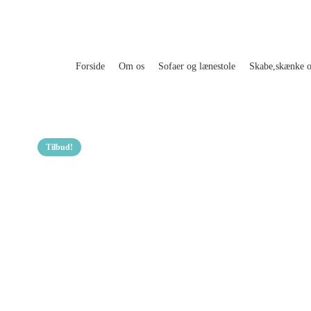
Forside
Om os
Sofaer og lænestole
Skabe,skænke 
Tilbud!