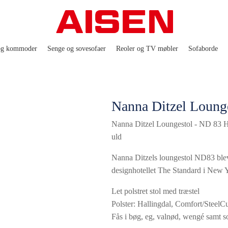
og kommoder
Senge og sovesofaer
Reoler og TV møbler
Sofaborde
Nanna Ditzel Lounge
Nanna Ditzel Loungestol - ND 83 H
uld
Nanna Ditzels loungestol ND83 blev d
designhotellet The Standard i New 
Let polstret stol med træstel
Polster: Hallingdal, Comfort/SteelC
Fås i bøg, eg, valnød, wengé samt so