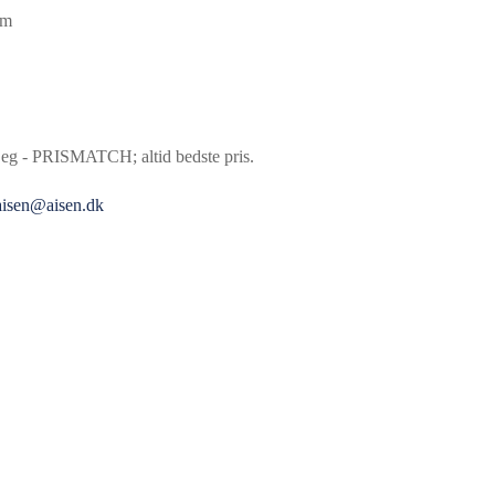
cm
t eg - PRISMATCH; altid bedste pris.
aisen@aisen.dk