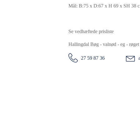
Mål: B:75 x D:67 x H 69 x SH 38 
Se vedhæftede prisliste
Hallingdal Bøg - valnød - eg - røge
27 59 87 36