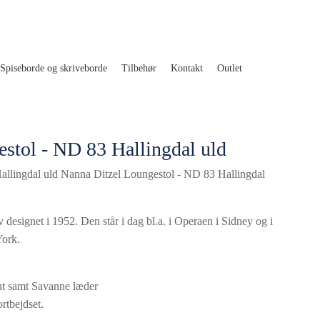
Spiseborde og skriveborde
Tilbehør
Kontakt
Outlet
stol - ND 83 Hallingdal uld
allingdal uld Nanna Ditzel Loungestol - ND 83 Hallingdal
esignet i 1952. Den står i dag bl.a. i Operaen i Sidney og i
York.
ut samt Savanne læder
rtbejdset.