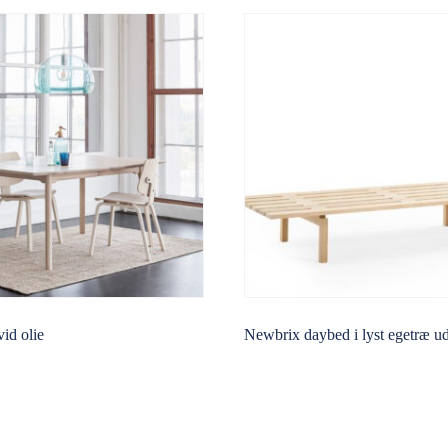
vid olie
Newbrix daybed i lyst egetræ u