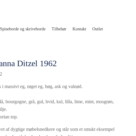
Spiseborde og skriveborde
Tilbehør
Kontakt
Outlet
Nanna Ditzel 1962
62
 i massivt eg, røget eg, bøg, ask og valnød.
å, bourgogne, grå, gul, hvid, kul, lilla, lime, mint, mosgrøn,
lje.
rian top.
avet af dygtige møbelsnedkere og står som et smukt eksempel