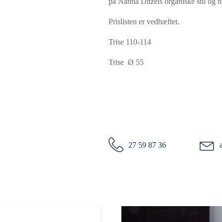
på Nanna Ditzels organiske stil og h
Prislisten er vedhæftet.
Trise 110-114
Trise Ø 55
27 59 87 36