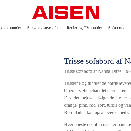
og kommoder
Senge og sovesofaer
Reoler og TV møbler
Sofaborde
Trisse sofabord af 
Trisse sofabord af Nanna Ditzel 19
Trisserne og tilhørende borde leveres
Olieret, sæbebehandlet eller lakeret.
Desuden bejdset i følgende farver: bl
orange, pink, rød, sort, turkis og vani
Bordpladen kan også leveres med Co
Hver eneste del af Trissen er håndl