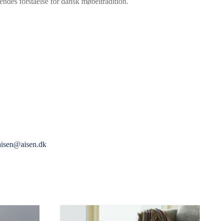
endes forståelse for dansk møbeltradition.
aisen@aisen.dk