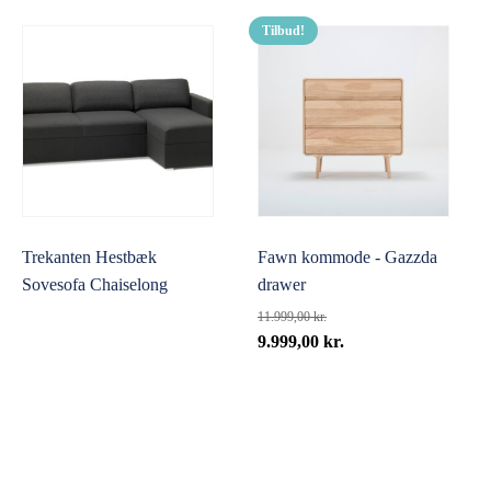
Tilbud!
Trekanten Hestbæk
Fawn kommode - Gazzda
Sovesofa Chaiselong
drawer
11.999,00
kr.
Den
Den
9.999,00
kr.
oprindelige
aktuelle
pris
pris
var:
er:
11.999,00 kr..
9.999,00 kr..