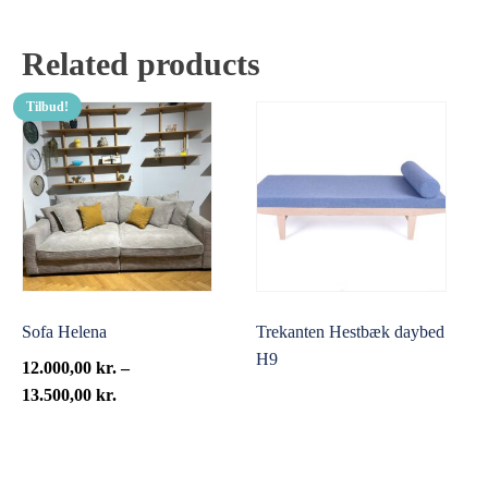
Related products
Tilbud!
Sofa Helena
Trekanten Hestbæk daybed
H9
12.000,00
kr.
–
Prisinterval:
13.500,00
kr.
12.000,00 kr.
til
13.500,00 kr.