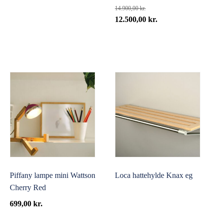
14.900,00
kr.
Den
Den
12.500,00
kr.
oprindelige
aktuelle
pris
pris
var:
er:
14.900,00 kr..
12.500,00 kr..
Piffany lampe mini Wattson
Loca hattehylde Knax eg
Cherry Red
699,00
kr.