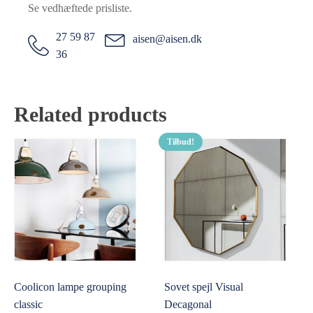
Se vedhæftede prisliste.
27 59 87
aisen@aisen.dk
36
Related products
Tilbud!
Coolicon lampe grouping
Sovet spejl Visual
classic
Decagonal