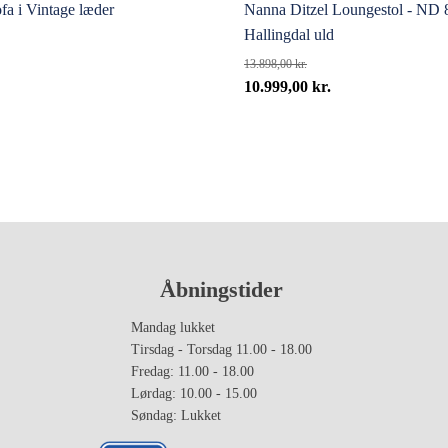
ofa i Vintage læder
Nanna Ditzel Loungestol - ND 
Hallingdal uld
13.898,00
kr.
Den
Den
10.999,00
kr.
oprindelige
aktuelle
pris
pris
var:
er:
13.898,00 kr..
10.999,00 kr..
Åbningstider
Mandag lukket
Tirsdag - Torsdag 11.00 - 18.00
Fredag: 11.00 - 18.00
Lørdag: 10.00 - 15.00
Søndag: Lukket