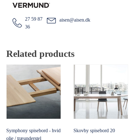
27 59 87
aisen@aisen.dk
36
Related products
Symphony spisebord - hvid
Skovby spisebord 20
olie / træunderstel