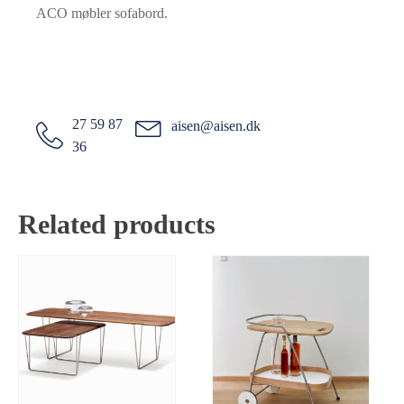
ACO møbler sofabord.
27 59 87
aisen@aisen.dk
36
Related products