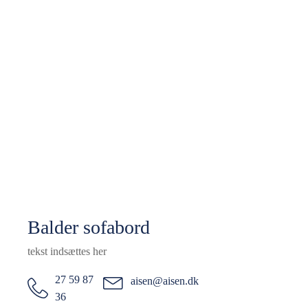
Balder sofabord
tekst indsættes her
27 59 87
aisen@aisen.dk
36