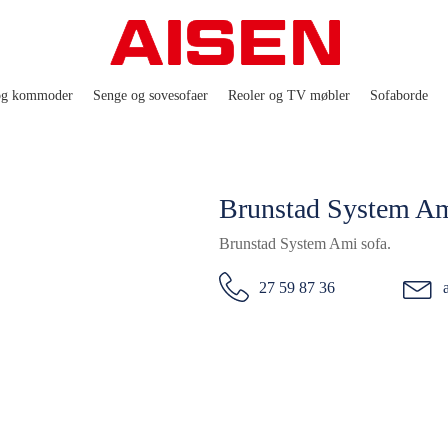
og kommoder
Senge og sovesofaer
Reoler og TV møbler
Sofaborde
Brunstad System Am
Brunstad System Ami sofa.
27 59 87 36