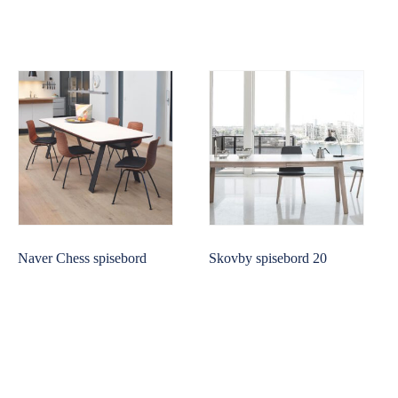
pris
pris
var:
er:
4.827,00 kr..
3.861,00 kr..
Naver Chess spisebord
Skovby spisebord 20