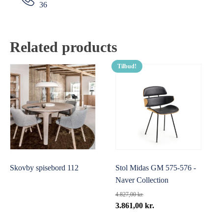
36
Related products
Tilbud!
Skovby spisebord 112
Stol Midas GM 575-576 -
Naver Collection
4.827,00
kr.
Den
Den
3.861,00
kr.
oprindelige
aktuelle