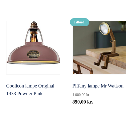
Tilbud!
Coolicon lampe Original
Piffany lampe Mr Wattson
1933 Powder Pink
1.000,00
kr.
Den
Den
850,00
kr.
oprindelige
aktuelle
pris
pris
var:
er:
1.000,00 kr..
850,00 kr..