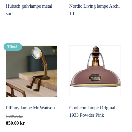
Hübsch gulvlampe metal
Nordic Living lampe Archi
sort
T1
Tilbud!
Piffany lampe Mr Wattson
Coolicon lampe Original
1933 Powder Pink
1.000,00
kr.
Den
Den
850,00
kr.
oprindelige
aktuelle