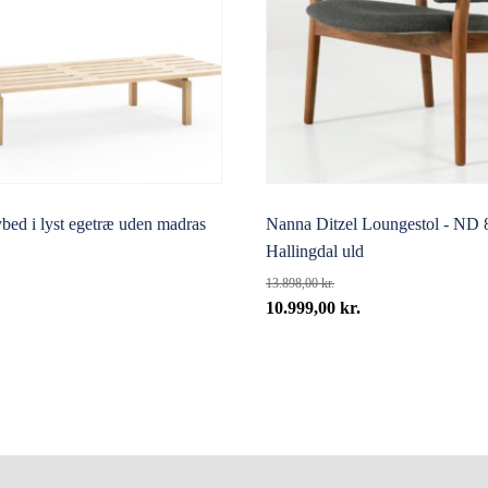
ed i lyst egetræ uden madras
Nanna Ditzel Loungestol - ND 
Hallingdal uld
13.898,00
kr.
Den
Den
10.999,00
kr.
oprindelige
aktuelle
pris
pris
var:
er:
13.898,00 kr..
10.999,00 kr..