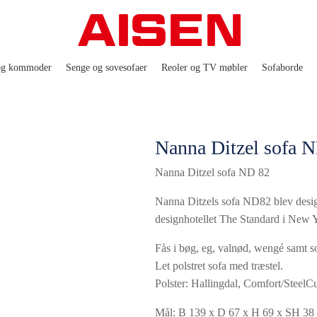
og kommoder
Senge og sovesofaer
Reoler og TV møbler
Sofaborde
Nanna Ditzel sofa 
Nanna Ditzel sofa ND 82
Nanna Ditzels sofa ND82 blev designe
designhotellet The Standard i New 
Fås i bøg, eg, valnød, wengé samt so
Let polstret sofa med træstel.
Polster: Hallingdal, Comfort/SteelC
Mål: B 139 x D 67 x H 69 x SH 38