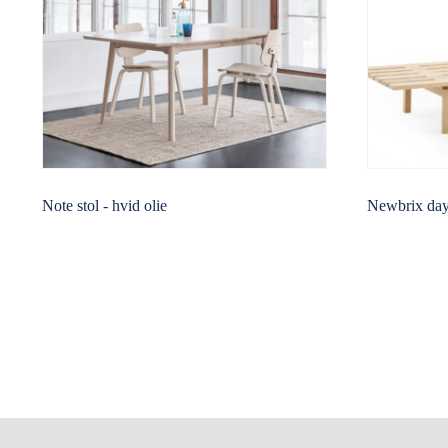
Note stol - hvid olie
Newbrix dayb