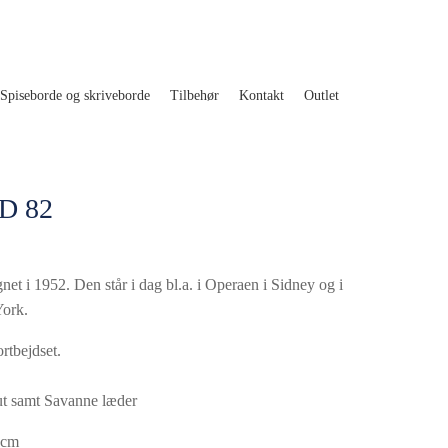
Spiseborde og skriveborde
Tilbehør
Kontakt
Outlet
ND 82
t i 1952. Den står i dag bl.a. i Operaen i Sidney og i
York.
rtbejdset.
ut samt Savanne læder
 cm