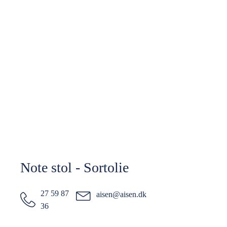
Note stol - Sortolie
27 59 87
aisen@aisen.dk
36