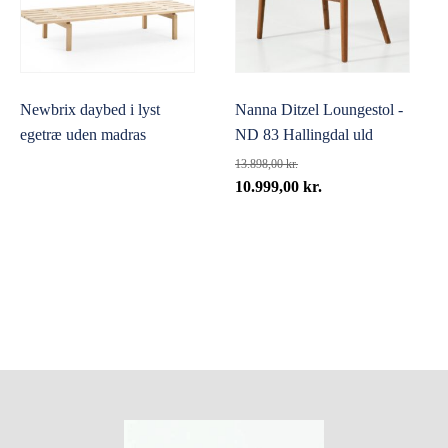
Newbrix daybed i lyst
Nanna Ditzel Loungestol -
egetræ uden madras
ND 83 Hallingdal uld
13.898,00
kr.
Den
Den
10.999,00
kr.
oprindelige
aktuelle
pris
pris
var:
er:
13.898,00 kr..
10.999,00 kr..