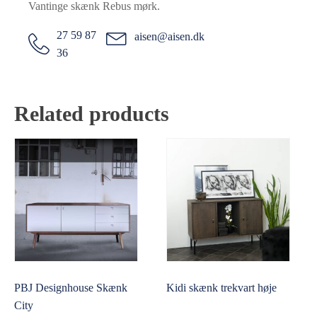
Vantinge skænk Rebus mørk.
27 59 87
aisen@aisen.dk
36
Related products
PBJ Designhouse Skænk
Kidi skænk trekvart høje
City