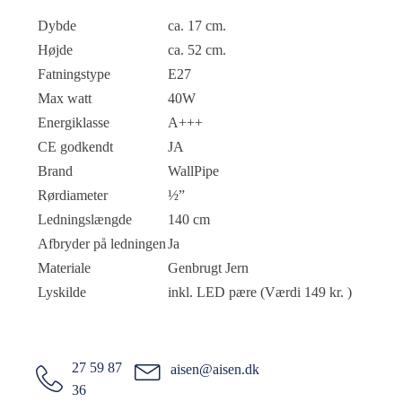
Dybde
ca. 17 cm.
Højde
ca. 52 cm.
Fatningstype
E27
Max watt
40W
Energiklasse
A+++
CE godkendt
JA
Brand
WallPipe
Rørdiameter
½”
Ledningslængde
140 cm
Afbryder på ledningen
Ja
Materiale
Genbrugt Jern
Lyskilde
inkl. LED pære (Værdi 149 kr. )
27 59 87
aisen@aisen.dk
36