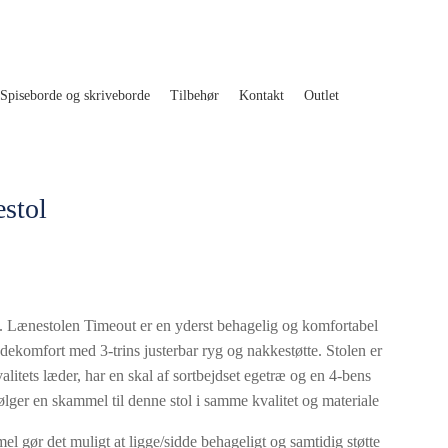
Spiseborde og skriveborde
Tilbehør
Kontakt
Outlet
stol
. Lænestolen Timeout er en yderst behagelig og komfortabel
ddekomfort med 3-trins justerbar ryg og nakkestøtte. Stolen er
alitets læder, har en skal af sortbejdset egetræ og en 4-bens
lger en skammel til denne stol i samme kvalitet og materiale
l gør det muligt at ligge/sidde behageligt og samtidig støtte