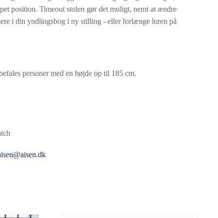
ppet position. Timeout stolen gør det muligt, nemt at ændre
ere i din yndlingsbog i ny stilling - eller forlænge luren på
befales personer med en højde op til 185 cm.
atch
aisen@aisen.dk