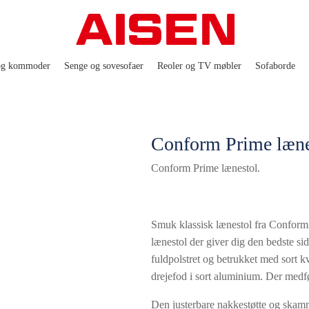
og kommoder
Senge og sovesofaer
Reoler og TV møbler
Sofaborde
Conform Prime læne
Conform Prime lænestol.
Smuk klassisk lænestol fra Conform
lænestol der giver dig den bedste si
fuldpolstret og betrukket med sort kv
drejefod i sort aluminium. Der medfø
Den justerbare nakkestøtte og skamme