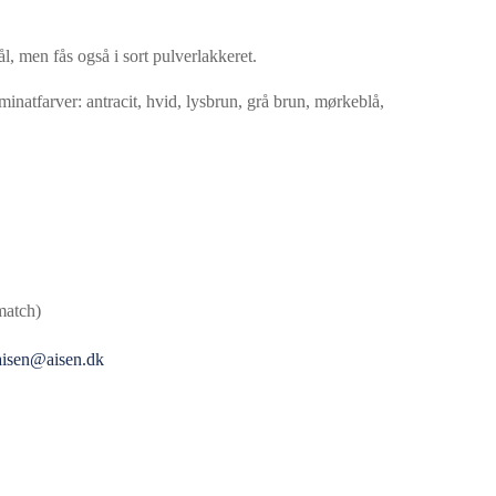
tål, men fås også i sort pulverlakkeret.
natfarver: antracit, hvid, lysbrun, grå brun, mørkeblå,
match)
aisen@aisen.dk