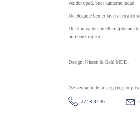
vender opad, buer kanterne indad.
De elegante ben er lavet af rustfrit s
Der kan vælges imellem følgende lami
bordeaux og sort.
Design: Nissen & Gehl MDD.
(Se vedhæftede pris og ring for pris
27 59 87 36