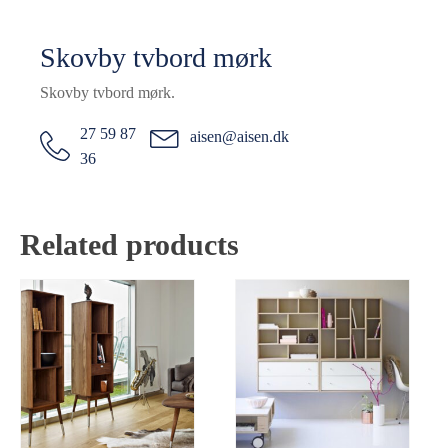
Skovby tvbord mørk
Skovby tvbord mørk.
27 59 87
aisen@aisen.dk
36
Related products